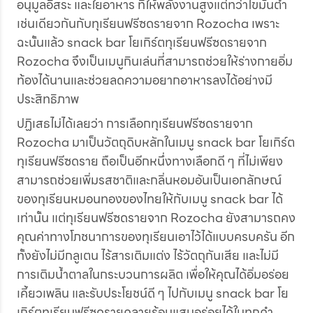
อนุมูลอิสระ และใยอาหาร ที่ให้พลังงานสูงแต่ทว่าไขมันต่ำ
เช่นเดียวกันกับทุเรียนฟรีซดรายจาก Rozocha เพราะ
ฉะนั้นแล้ว snack bar โยเกิร์ตทุเรียนฟรีซดรายจาก
Rozocha จึงเป็นเมนูกินเล่นที่สามารถช่วยให้ร่างกายอิ่ม
ท้องได้นานและช่วยลดความอยากอาหารลงได้อย่างมี
ประสิทธิภาพ
ปฏิเสธไม่ได้เลยว่า การเลือกทุเรียนฟรีซดรายจาก
Rozocha มาเป็นวัตถุดิบหลักในเมนู snack bar โยเกิร์ต
ทุเรียนฟรีซดราย ถือเป็นอีกหนึ่งทางเลือกดี ๆ ที่ไม่เพียง
สามารถช่วยเพิ่มรสชาติและกลิ่นหอมอันเป็นเอกลักษณ์
ของทุเรียนหมอนทองของไทยให้กับเมนู snack bar ได้
เท่านั้น แต่ทุเรียนฟรีซดรายจาก Rozocha ยังสามารถคง
คุณค่าทางโภชนาการของทุเรียนเอาไว้ได้แบบครบครัน อีก
ทั้งยังไม่มีกลูเตน ไร้สารเติมแต่ง ไร้วัตถุกันเสีย และไม่มี
การเติมน้ำตาลในกระบวนการผลิต เพื่อให้คุณได้อิ่มอร่อย
เคี้ยวเพลิน และรับประโยชน์ดี ๆ ไปกับเมนู snack bar โย
เกิร์ตทุเรียนฟรีซดรายคลายร้อนแสนอร่อยได้ในทุกคำ