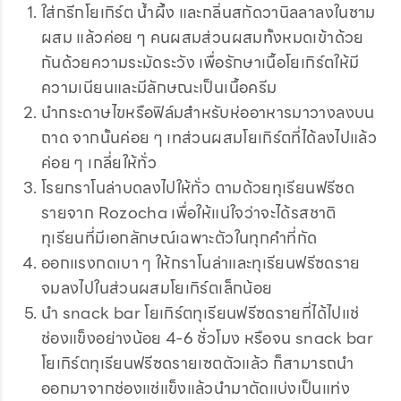
ใส่กรีกโยเกิร์ต น้ำผึ้ง และกลิ่นสกัดวานิลลาลงในชาม
ผสม แล้วค่อย ๆ คนผสมส่วนผสมทั้งหมดเข้าด้วย
กันด้วยความระมัดระวัง เพื่อรักษาเนื้อโยเกิร์ตให้มี
ความเนียนและมีลักษณะเป็นเนื้อครีม
นำกระดาษไขหรือฟิล์มสำหรับห่ออาหารมาวางลงบน
ถาด จากนั้นค่อย ๆ เทส่วนผสมโยเกิร์ตที่ได้ลงไปแล้ว
ค่อย ๆ เกลี่ยให้ทั่ว
โรยกราโนล่าบดลงไปให้ทั่ว ตามด้วยทุเรียนฟรีซด
รายจาก Rozocha เพื่อให้แน่ใจว่าจะได้รสชาติ
ทุเรียนที่มีเอกลักษณ์เฉพาะตัวในทุกคำที่กัด
ออกแรงกดเบา ๆ ให้กราโนล่าและทุเรียนฟรีซดราย
จมลงไปในส่วนผสมโยเกิร์ตเล็กน้อย
นำ snack bar โยเกิร์ตทุเรียนฟรีซดรายที่ได้ไปแช่
ช่องแข็งอย่างน้อย 4-6 ชั่วโมง หรือจน snack bar
โยเกิร์ตทุเรียนฟรีซดรายเซตตัวแล้ว ก็สามารถนำ
ออกมาจากช่องแช่แข็งแล้วนำมาตัดแบ่งเป็นแท่ง