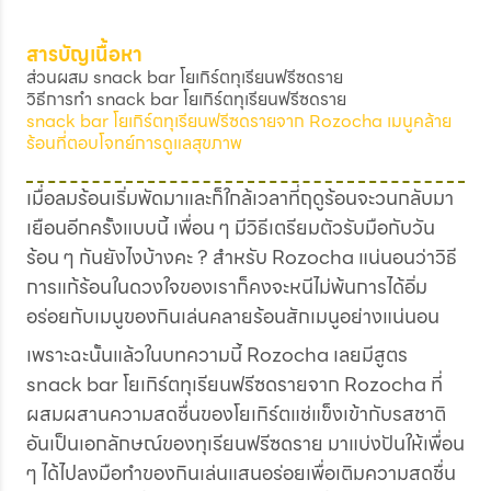
สารบัญเนื้อหา
ส่วนผสม snack bar โยเกิร์ตทุเรียนฟรีซดราย
วิธีการทำ snack bar โยเกิร์ตทุเรียนฟรีซดราย
snack bar โยเกิร์ตทุเรียนฟรีซดรายจาก Rozocha เมนูคล้าย
ร้อนที่ตอบโจทย์การดูแลสุขภาพ
เมื่อลมร้อนเริ่มพัดมาและก็ใกล้เวลาที่ฤดูร้อนจะวนกลับมา
เยือนอีกครั้งแบบนี้ เพื่อน ๆ มีวิธีเตรียมตัวรับมือกับวัน
ร้อน ๆ กันยังไงบ้างคะ ? สำหรับ Rozocha แน่นอนว่าวิธี
การแก้ร้อนในดวงใจของเราก็คงจะหนีไม่พ้นการได้อิ่ม
อร่อยกับเมนูของกินเล่นคลายร้อนสักเมนูอย่างแน่นอน
เพราะฉะนั้นแล้วในบทความนี้ Rozocha เลยมีสูตร
snack bar โยเกิร์ตทุเรียนฟรีซดรายจาก Rozocha ที่
ผสมผสานความสดชื่นของโยเกิร์ตแช่แข็งเข้ากับรสชาติ
อันเป็นเอกลักษณ์ของทุเรียนฟรีซดราย มาแบ่งปันให้เพื่อน
ๆ ได้ไปลงมือทำของกินเล่นแสนอร่อยเพื่อเติมความสดชื่น