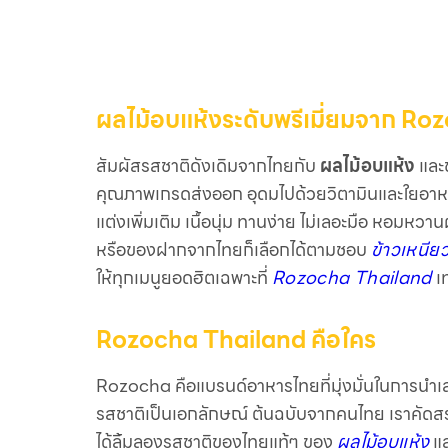
ผลไม้อบแห้งระดับพรีเมี่ยมจาก R
สัมผัสรสชาติดังเดิมจากไทยกับ
ผลไม้อบแห้ง
และ
คุณภาพเกรดส่งออก อุดมไปด้วยวิตามินและใยอาหา
แต่งเพิ่มเติม เนื้อนุ่ม ทานง่าย ไม่เลอะมือ หอมหวา
หรือของฝากจากไทยก็เลือกได้ตามชอบ
ข้าวเหนีย
ให้ทุกเมนูยอดฮิตเฉพาะที่
Rozocha Thailand
เท
Rozocha Thailand คือใคร
Rozocha คือแบรนด์อาหารไทยที่มุ่งมั่นในการนำเ
รสชาติเป็นเอกลักษณ์ ต้นฉบับจากคนไทย เราคัดสรรวั
ได้ลิ้มลองรสชาติของไทยแท้ๆ ของ
ผลไม้อบแห้ง
แ