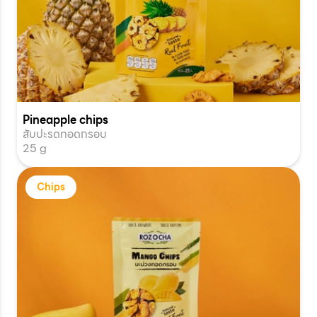
Pineapple chips
สับปะรดทอดกรอบ
25 g
Chips