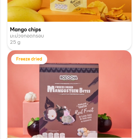
Mango chips
มะม่วงทอดกรอบ
25 g
Freeze dried