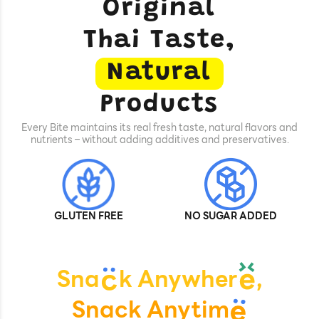
Original
Thai Taste,
Natural
Products
Every Bite maintains its real fresh taste, natural flavors and
nutrients – without adding additives and preservatives.
GLUTEN FREE
NO SUGAR ADDED
Sna
k Anywher
,
Snack Anytim