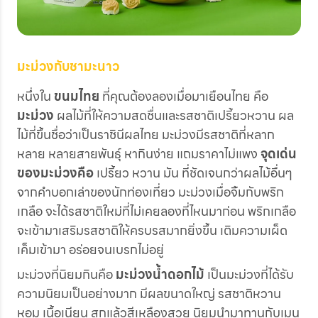
มะม่วงกับชามะนาว
หนึ่งใน
ขนมไทย
ที่คุณต้องลองเมื่อมาเยือนไทย คือ
มะม่วง
ผลไม้ที่ให้ความสดชื่นและรสชาติเปรี้ยวหวาน ผล
ไม้ที่ขึ้นชื่อว่าเป็นราชินีผลไทย มะม่วงมีรสชาติที่หลาก
หลาย หลายสายพันธุ์ หากินง่าย แถมราคาไม่แพง
จุดเด่น
ของมะม่วงคือ
เปรี้ยว หวาน มัน ที่ชัดเจนกว่าผลไม้อื่นๆ
จากคำบอกเล่าของนักท่องเที่ยว มะม่วงเมื่อจิ้มกับพริก
เกลือ จะได้รสชาติใหม่ที่ไม่เคยลองที่ไหนมาก่อน พริกเกลือ
จะเข้ามาเสริมรสชาติให้ครบรสมากยิ่งขึ้น เติมความเผ็ด
เค็มเข้ามา อร่อยจนเบรกไม่อยู่
มะม่วงที่นิยมกินคือ
มะม่วงน้ำดอกไม้
เป็นมะม่วงที่ได้รับ
ความนิยมเป็นอย่างมาก มีผลขนาดใหญ่ รสชาติหวาน
หอม เนื้อเนียน สุกแล้วสีเหลืองสวย นิยมนำมาทานกับเมนู