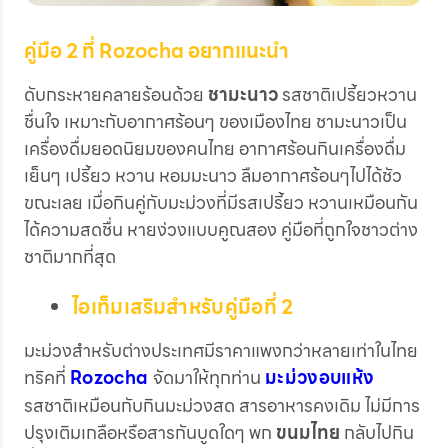
คู่มือ 2 ที่ Rozocha อยากแนะนำ
ดับกระหายคลายร้อนด้วย
ชามะนาว
รสชาติเปรี้ยวหวาน
ชื่นใจ เหมาะกับอากาศร้อนๆ ของเมืองไทย ชามะนาวเป็น
เครื่องดื่มยอดนิยมของคนไทย อากาศร้อนกินเครื่องดื่ม
เย็นๆ เปรี้ยว หวาน หอมมะนาว ลืมอากาศร้อนๆไปได้ชัว
ขณะเลย เมื่อกินคู่กับมะม่วงที่มีรสเปรี้ยว หวานเหมือนกัน
ได้ความสดชื่น หายง่วงแบบคูณสอง คู่มือที่ถูกใจชาวต่าง
ชาติมากที่สุด
ไอเท็มเสริมสำหรับคู่มือที่ 2
มะม่วงสำหรับต่างประเทศมีราคาแพงกว่าหลายเท่าในไทย
ทริคที่
Rozocha
จัดมาให้ทุกท่าน
มะม่วงอบแห้ง
รสชาติเหมือนกับกินมะม่วงสด สารอาหารคงเดิม ไม่มีการ
ปรุงเติมเกลือหรือสารกันบูดใดๆ พก
ขนมไทย
กลับไปกิน