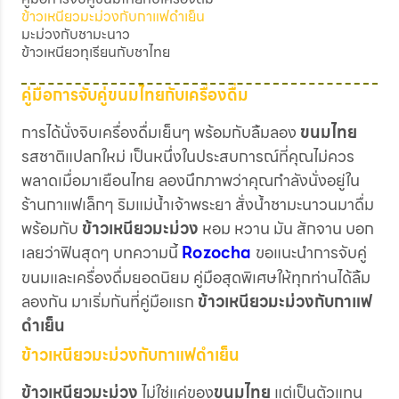
ข้าวเหนียวมะม่วงกับกาแฟดำเย็น
มะม่วงกับชามะนาว
ข้าวเหนียวทุเรียนกับชาไทย
คู่มือการจับคู่ขนมไทยกับเครื่องดื่ม
การได้นั่งจิบเครื่องดื่มเย็นๆ พร้อมกับลิ้มลอง
ขนมไทย
รสชาติแปลกใหม่ เป็นหนึ่งในประสบการณ์ที่คุณไม่ควร
พลาดเมื่อมาเยือนไทย ลองนึกภาพว่าคุณกำลังนั่งอยู่ใน
ร้านกาแฟเล็กๆ ริมแม่น้ำเจ้าพระยา สั่งน้ำชามะนาวนมาดื่ม
พร้อมกับ
ข้าวเหนียวมะม่วง
หอม หวาน มัน สักจาน บอก
เลยว่าฟินสุดๆ บทความนี้
Rozocha
ขอแนะนำการจับคู่
ขนมและเครื่องดื่มยอดนิยม คู่มือสุดพิเศษให้ทุกท่านได้ลิ้ม
ลองกัน มาเริ่มกันที่คู่มือแรก
ข้าวเหนียวมะม่วงกับกาแฟ
ดำเย็น
ข้าวเหนียวมะม่วงกับกาแฟดำเย็น
ข้าวเหนียวมะม่วง
ไม่ใช่แค่ของ
ขนมไทย
แต่เป็นตัวแทน