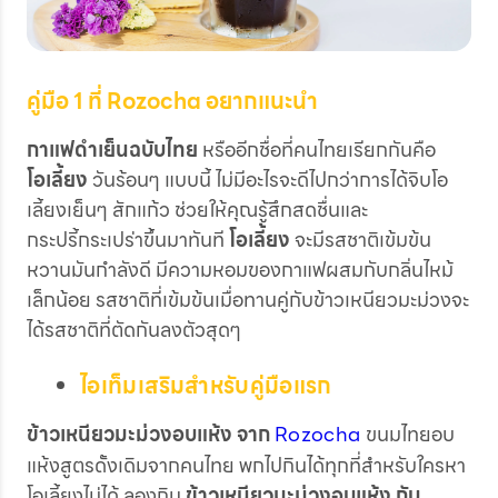
คู่มือ 1 ที่ Rozocha อยากแนะนำ
กาแฟดำเย็นฉบับไทย
หรืออีกชื่อที่คนไทยเรียกกันคือ
โอเลี้ยง
วันร้อนๆ แบบนี้ ไม่มีอะไรจะดีไปกว่าการได้จิบโอ
เลี้ยงเย็นๆ สักแก้ว ช่วยให้คุณรู้สึกสดชื่นและ
กระปรี้กระเปร่าขึ้นมาทันที
โอเลี้ยง
จะมีรสชาติเข้มข้น
หวานมันกำลังดี มีความหอมของกาแฟผสมกับกลิ่นไหม้
เล็กน้อย รสชาติที่เข้มข้นเมื่อทานคู่กับข้าวเหนียวมะม่วงจะ
ได้รสชาติที่ตัดกันลงตัวสุดๆ
ไอเท็มเสริมสำหรับคู่มือแรก
ข้าวเหนียวมะม่วงอบแห้ง
จาก
Rozocha
ขนมไทยอบ
แห้งสูตรดั้งเดิมจากคนไทย พกไปกินได้ทุกที่สำหรับใครหา
โอเลี้ยงไม่ได้ ลองกิน
ข้าวเหนียวมะม่วงอบแห้ง กับ