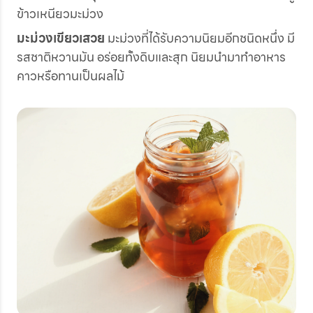
ข้าวเหนียวมะม่วง
มะม่วงเขียวเสวย
มะม่วงที่ได้รับความนิยมอีกชนิดหนึ่ง มี
รสชาติหวานมัน อร่อยทั้งดิบและสุก นิยมนำมาทำอาหาร
คาวหรือทานเป็นผลไม้