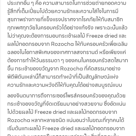
ประเภทอื่น ๆ คือ ความสามารถในการช่วยถ่ายทอดความ
รู้สึกที่เต็มเปี่ยมไปด้วยความรักและความใส่ใจในการมี
สุขภาพร่างกายที่แข็งแรงปราศจากโรคภัยให้กับสมาชิก
ทุกเพศทุกวัยในครอบครัวได้อย่างแท้จริง เพราะฉะนั้นแล้ว
ไม่ว่าคุณจะต้องการมอบกระเช้าผลไม้ Freeze dried และ
ผลไม้ทอดกรอบจาก Rozocha ใหักับครอบครัวเพื่อเฉลิม
ฉลองในโอกาสพิเศษของเทศกาลสงกรานต์ หรือเพียงแค่
ต้องการทำให้วันธรรมดา ๆ ของคนในครอบครัวสดใสมาก
ขึ้น กระเช้าของขวัญจาก Rozocha ที่คัดสรรมาอย่าง
พิถีพิถันเหล่านี้ก็สามารถทำหน้าที่เป็นสัญลักษณ์แห่ง
ความรักและความหวังดีให้กับคุณได้อย่างสมบูรณ์แบบ
ลองจินตนาการถึงการเซอร์ไพรส์ครอบครัวของคุณด้วย
กระเช้าของขวัญที่จัดเตรียมมาอย่างสวยงาม ซึ่งอัดแน่น
ไปด้วยผลไม้ Freeze dried และผลไม้ทอดกรอบจาก
Rozocha หลากหลายชนิด แน่นอนว่าในขณะที่ทุกคนได้
เริ่มต้นแกะผลไม้ Freeze dried และผลไม้ทอดกรอบจาก