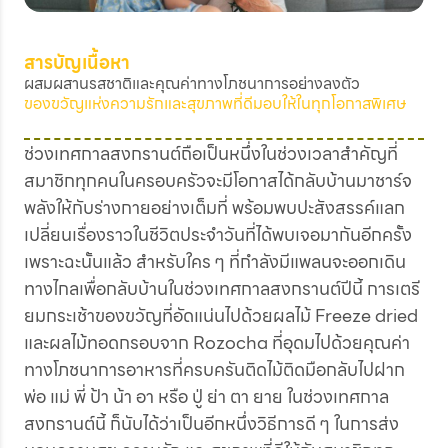
สารบัญเนื้อหา
ผสมผสานรสชาติและคุณค่าทางโภชนาการอย่างลงตัว
ของขวัญแห่งความรักและสุขภาพที่ดีมอบให้ในทุกโอกาสพิเศษ
ช่วงเทศกาลสงกรานต์ถือเป็นหนึ่งในช่วงเวลาสำคัญที่
สมาชิกทุกคนในครอบครัวจะมีโอกาสได้กลับบ้านมาชาร์จ
พลังให้กับร่างกายอย่างเต็มที่ พร้อมพบปะสังสรรค์แลก
เปลี่ยนเรื่องราวในชีวิตประจำวันที่ได้พบเจอมากันอีกครั้ง
เพราะฉะนั้นแล้ว สำหรับใคร ๆ ที่กำลังมีแพลนจะออกเดิน
ทางไกลเพื่อกลับบ้านในช่วงเทศกาลสงกรานต์ปีนี้ การเตรี
ยมกระเช้าของขวัญที่อัดแน่นไปด้วยผลไม้ Freeze dried
และผลไม้ทอดกรอบจาก Rozocha ที่อุดมไปด้วยคุณค่า
ทางโภชนาการอาหารที่ครบครันติดไม้ติดมือกลับไปฝาก
พ่อ แม่ พี่ ป้า น้า อา หรือ ปู่ ย่า ตา ยาย ในช่วงเทศกาล
สงกรานต์นี้ ก็นับได้ว่าเป็นอีกหนึ่งวิธีการดี ๆ ในการส่ง