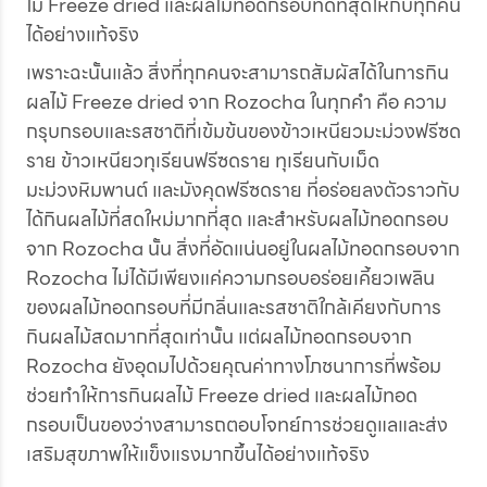
ไม้ Freeze dried และผลไม้ทอดกรอบที่ดีที่สุดให้กับทุกคน
ได้อย่างแท้จริง
เพราะฉะนั้นแล้ว สิ่งที่ทุกคนจะสามารถสัมผัสได้ในการกิน
ผลไม้ Freeze dried จาก Rozocha ในทุกคำ คือ ความ
กรุบกรอบและรสชาติที่เข้มข้นของข้าวเหนียวมะม่วงฟรีซด
ราย ข้าวเหนียวทุเรียนฟรีซดราย ทุเรียนกับเม็ด
มะม่วงหิมพานต์ และมังคุดฟรีซดราย ที่อร่อยลงตัวราวกับ
ได้กินผลไม้ที่สดใหม่มากที่สุด และสำหรับผลไม้ทอดกรอบ
จาก Rozocha นั้น สิ่งที่อัดแน่นอยู่ในผลไม้ทอดกรอบจาก
Rozocha ไม่ได้มีเพียงแค่ความกรอบอร่อยเคี้ยวเพลิน
ของผลไม้ทอดกรอบที่มีกลิ่นและรสชาติใกล้เคียงกับการ
กินผลไม้สดมากที่สุดเท่านั้น แต่ผลไม้ทอดกรอบจาก
Rozocha ยังอุดมไปด้วยคุณค่าทางโภชนาการที่พร้อม
ช่วยทำให้การกินผลไม้ Freeze dried และผลไม้ทอด
กรอบเป็นของว่างสามารถตอบโจทย์การช่วยดูแลและส่ง
เสริมสุขภาพให้แข็งแรงมากขึ้นได้อย่างแท้จริง