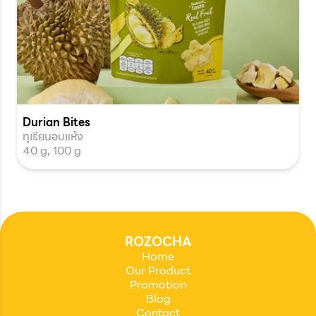
Durian Bites
ทุเรียนอบแห้ง
40 g, 100 g
ROZOCHA
Home
Our Product
Promotion
Blog
Contact